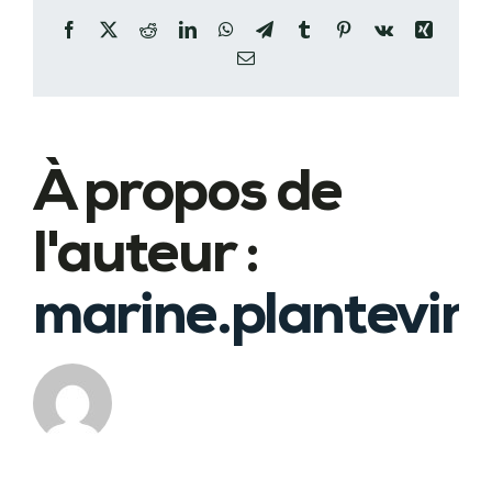
Facebook
X
Reddit
LinkedIn
WhatsApp
Telegram
Tumblr
Pinterest
Vk
Xing
Email
À propos de
l'auteur :
marine.plantevin