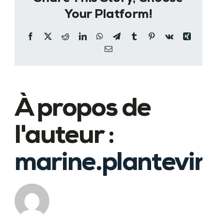
Your Platform!
Facebook
X
Reddit
LinkedIn
WhatsApp
Telegram
Tumblr
Pinterest
Vk
Xing
Email
À propos de
l'auteur :
marine.plantevin