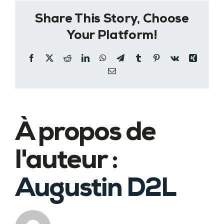
Share This Story, Choose
Your Platform!
Facebook
X
Reddit
LinkedIn
WhatsApp
Telegram
Tumblr
Pinterest
Vk
Xing
Email
À propos de
l'auteur :
Augustin D2L