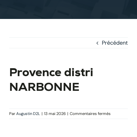
Précédent
Provence distri
NARBONNE
sur
Par
Augustin D2L
|
13 mai 2026
|
Commentaires fermés
Provence
distri
NARBONNE