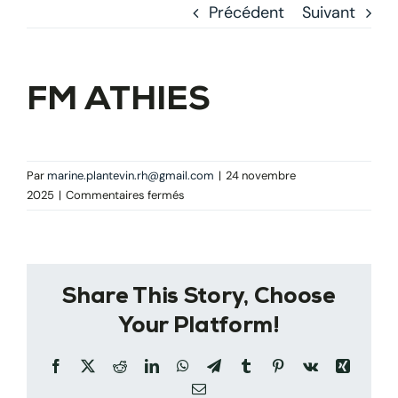
Précédent
Suivant
FM ATHIES
Par
marine.plantevin.rh@gmail.com
|
24 novembre
sur
2025
|
Commentaires fermés
FM
ATHIES
Share This Story, Choose
Your Platform!
Facebook
X
Reddit
LinkedIn
WhatsApp
Telegram
Tumblr
Pinterest
Vk
Xing
Email