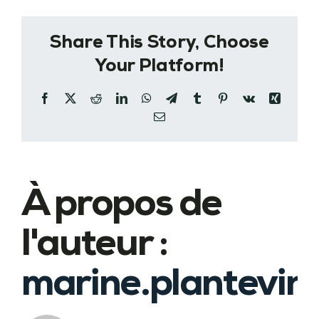
Saran
3
Share This Story, Choose
Your Platform!
Facebook
X
Reddit
LinkedIn
WhatsApp
Telegram
Tumblr
Pinterest
Vk
Xing
Email
À propos de
l'auteur :
marine.plantevin