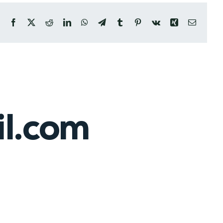
Facebook
X
Reddit
LinkedIn
WhatsApp
Telegram
Tumblr
Pinterest
Vk
Xing
Email
l.com