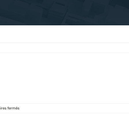
sur
res fermés
BAGHAIRA
LYON