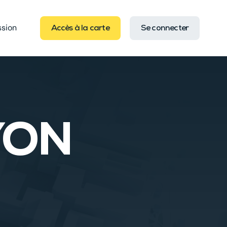
ssion
Accès à la carte
Se connecter
YON