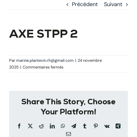
Précédent
Suivant
AXE STPP 2
Par
marine.plantevin.rh@gmail.com
|
24 novembre
sur
2025
|
Commentaires fermés
AXE
STPP
2
Share This Story, Choose
Your Platform!
Facebook
X
Reddit
LinkedIn
WhatsApp
Telegram
Tumblr
Pinterest
Vk
Xing
Email